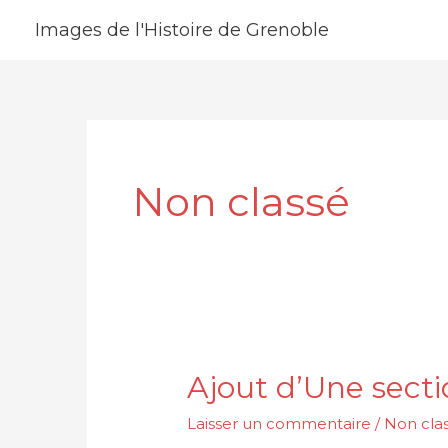
Aller
Images de l'Histoire de Grenoble
au
contenu
Non classé
Ajout d’Une sectio
Ajout
d’Une
Laisser un commentaire
/
Non cla
section