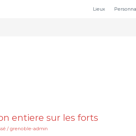
Lieux
Personnal
n entiere sur les forts
ssé
/
grenoble-admin