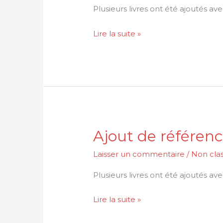
entiere
Plusieurs livres ont été ajoutés a
sur
Lire la suite »
les
forts
Ajout de référenc
Ajout
de
Laisser un commentaire
/
Non cla
références
et
Plusieurs livres ont été ajoutés a
de
Lire la suite »
cartes