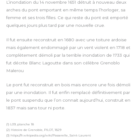
L’inondation du 14 novembre 1651 détruit à nouveau deux
arches du pont emportant en même temps l’horloger, sa
femme et ses trois filles. Ce qui reste du pont est emporté
quelques jours plus tard par une nouvelle crue.
Il fut ensuite reconstruit en 1680 avec une toiture ardoise
mais également endommagé par un vent violent en 1718 et
complètement démoli par la terrible inondation de 1733 qui
fut décrite Blanc Lagoutte dans son célèbre Grenoblo
Malerou
Le pont fut reconstruit en bois mais encore une fois démoli
par une inondation. Il fut enfin remplacé définitivement par
le pont suspendu que l’on connait aujourd’hui, construit en
1837 mais sans tour ni porte.
(1) L09, planche 18
(2) Histoire de Grenoble, PILOT, 1829
(3) https://fr.wikipedia.org/wiki/Passerelle_Saint-Laurent