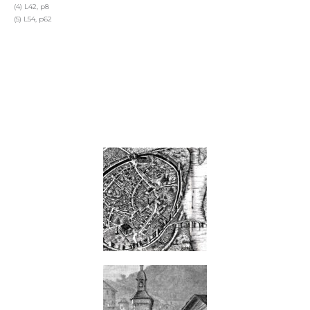
(4) L42, p8
(5) L54, p62