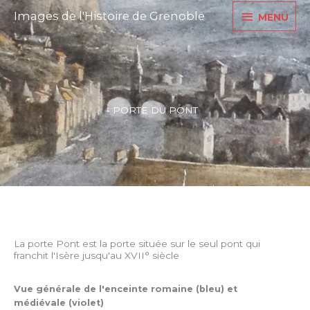
Aller
MENU
Images de l'Histoire de Grenoble
MENU
au
contenu
PORTE DU PONT
La porte Pont est la porte située sur le seul pont qui
franchit l'Isère jusqu'au XVII° siècle
Vue générale de l'enceinte romaine (
bleu) et
médiévale (violet)