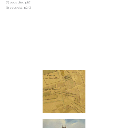
(4) opus cité,
p87
(5) opus cité, p243